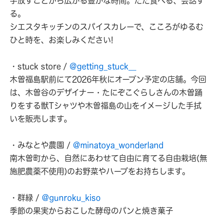
手放すことから広がる豊かな時間。ただ食べる、会話す
る。
シエスタキッチンのスパイスカレーで、こころがゆるむ
ひと時を、お楽しみください!
・stuck store /
@getting_stuck__
木曽福島駅前にて2026年秋にオープン予定の店舗。今回
は、木曽谷のデザイナー・たにぞこぐらしさんの木曽踊
りをする獣Tシャツや木曽福島の山をイメージした手拭
いを販売します。
・みなとや農園 /
@minatoya_wonderland
南木曽町から、自然にあわせて自由に育てる自由栽培(無
施肥農薬不使用)のお野菜やハーブをお持ちします。
・群緑 /
@gunroku_kiso
季節の果実からおこした酵母のパンと焼き菓子