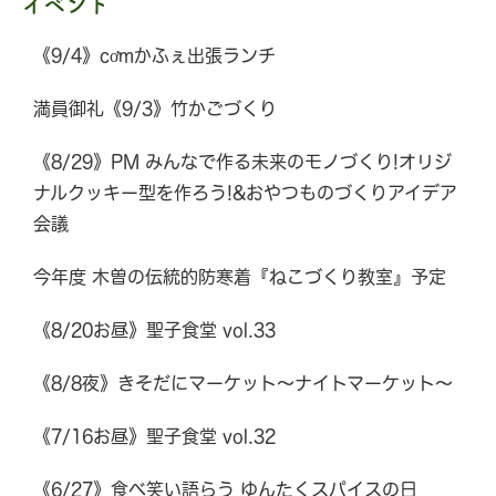
イベント
《9/4》cơmかふぇ出張ランチ
満員御礼《9/3》竹かごづくり
《8/29》PM みんなで作る未来のモノづくり!オリジ
ナルクッキー型を作ろう!&おやつものづくりアイデア
会議
今年度 木曽の伝統的防寒着『ねこづくり教室』予定
《8/20お昼》聖子食堂 vol.33
《8/8夜》きそだにマーケット～ナイトマーケット～
《7/16お昼》聖子食堂 vol.32
《6/27》食べ笑い語らう ゆんたくスパイスの日