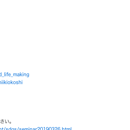
_life_making
iikiokoshi
ださい。
nt/sdgs/seminar20190326.html