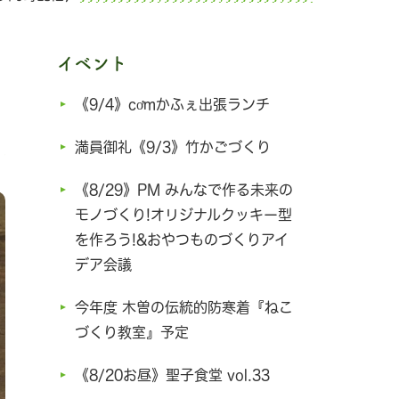
イベント
《9/4》cơmかふぇ出張ランチ
満員御礼《9/3》竹かごづくり
《8/29》PM みんなで作る未来の
モノづくり!オリジナルクッキー型
を作ろう!&おやつものづくりアイ
デア会議
今年度 木曽の伝統的防寒着『ねこ
づくり教室』予定
《8/20お昼》聖子食堂 vol.33