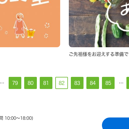
ご先祖様をお迎えする準備で
…
79
80
81
82
83
84
85
…
0:00〜18:00)